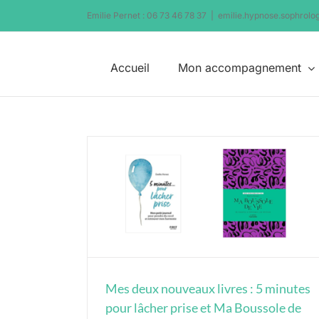
Passer
Emilie Pernet : 06 73 46 78 37
|
emilie.hypnose.sophrol
au
contenu
Accueil
Mon accompagnement
nutes pour lâcher
de vie
Hypnose
on
Non classé
Mes deux nouveaux livres : 5 minutes
pour lâcher prise et Ma Boussole de