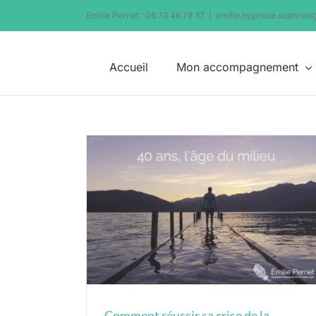
Passer
Emilie Pernet : 06 73 46 78 37
|
emilie.hypnose.sophrol
au
contenu
Accueil
Mon accompagnement
 quarantaine (ou
ie)
ophrologie
Comment réussir sa crise de la