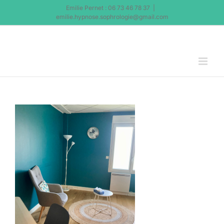
Passer
Emilie Pernet : 06 73 46 78 37
|
au
emilie.hypnose.sophrologie@gmail.com
contenu