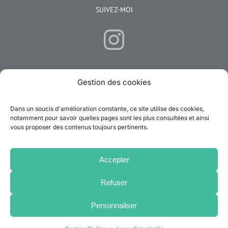
SUIVEZ-MOI
Gestion des cookies
CONTACTEZ-MOI
Dans un soucis d'amélioration constante, ce site utilise des cookies,
Email:
emilie.hypnose.sophrologie@gmail.com
notamment pour savoir quelles pages sont les plus consultées et ainsi
vous proposer des contenus toujours pertinents.
Rechercher:
Accepter
Refuser
Personnaliser
© Émilie Pernet Hypnose Sophrologie |
Mentions légales & RGPD
|