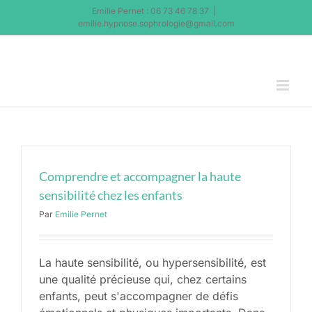
Passer
Emilie Pernet : 06 73 46 78 37
|
au
emilie.hypnose.sophrologie@gmail.com
contenu
Comprendre et accompagner la haute
sensibilité chez les enfants
Par
Emilie Pernet
La haute sensibilité, ou hypersensibilité, est
une qualité précieuse qui, chez certains
enfants, peut s'accompagner de défis