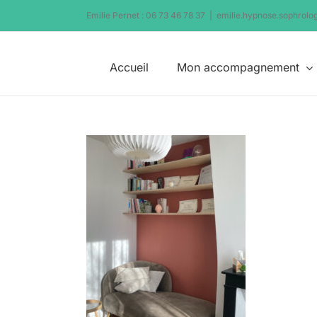
Passer
Emilie Pernet : 06 73 46 78 37
|
emilie.hypnose.sophrol
au
contenu
Accueil
Mon accompagnement