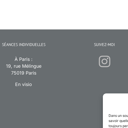
SÉANCES INDIVIDUELLES
SUIVEZ-MOI
À Paris :
19, rue Mélingue
75019 Paris
En visio
Dans un sou
savoir quell
toujours per