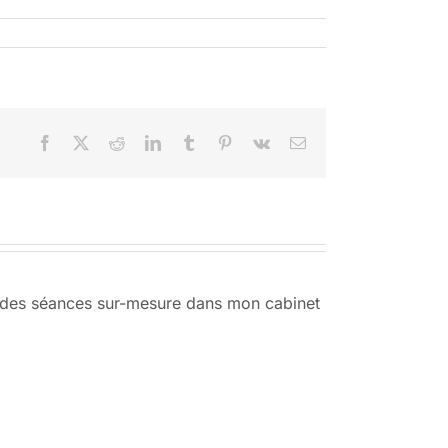
Facebook
X
Reddit
LinkedIn
Tumblr
Pinterest
Vk
Email
r des séances sur-mesure dans mon cabinet