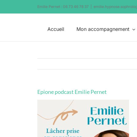
Passer
Emilie Pernet : 06 73 46 78 37
|
emilie.hypnose.sophrol
au
contenu
Accueil
Mon accompagnement
Epione podcast Emilie Pernet